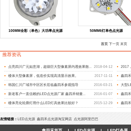
100MM全彩（单色）大功率点光源
50MM6灯单色点光源
首页
下一页
末页
推荐资讯
点亮四川广元如意湖，超级巨大型像素屏内透效果散...
2018-04-12
201
楼体大型像素屏，低造价实现高清显示效果。
2017-11-11
鑫四禾
韩国仁川广域市中区区长莅临鑫四禾参观指导
2016-03-21
大型L
新老客户一直信赖的LED点光源厂家 鑫四禾销量...
2016-01-07
鑫四
楼体亮化轮廓灯用什么LED灯具效果比较好？
2015-12-29
鑫四禾
友情链接：
LED点光源
鑫四禾点光源淘宝网店
点光源阿里巴巴
鑫四禾首页
|
LED点光源
|
LED灯条屏