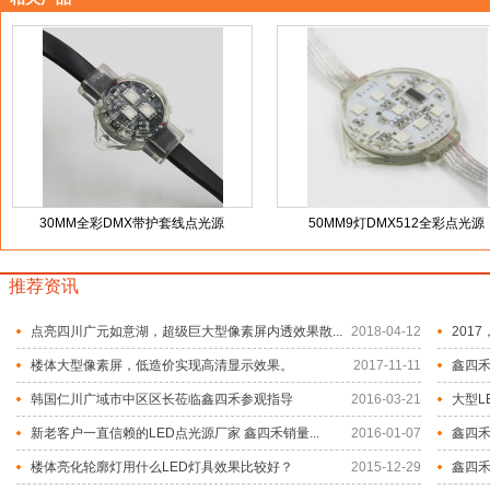
30MM全彩DMX带护套线点光源
50MM9灯DMX512全彩点光源
推荐资讯
点亮四川广元如意湖，超级巨大型像素屏内透效果散...
2018-04-12
201
楼体大型像素屏，低造价实现高清显示效果。
2017-11-11
鑫四禾
韩国仁川广域市中区区长莅临鑫四禾参观指导
2016-03-21
大型L
新老客户一直信赖的LED点光源厂家 鑫四禾销量...
2016-01-07
鑫四
楼体亮化轮廓灯用什么LED灯具效果比较好？
2015-12-29
鑫四禾