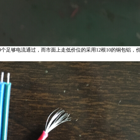
50个足够电流通过，而市面上走低价位的采用12根10的铜包铝，